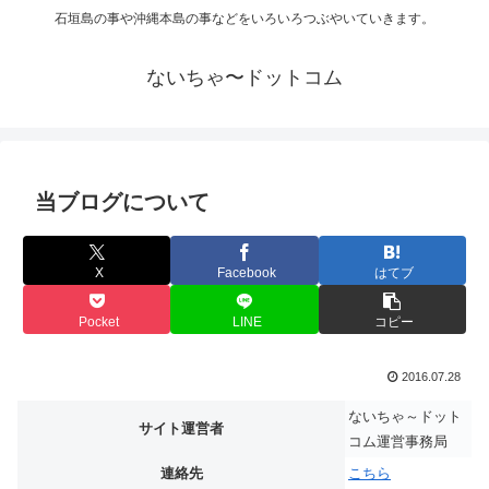
石垣島の事や沖縄本島の事などをいろいろつぶやいていきます。
ないちゃ〜ドットコム
当ブログについて
X
Facebook
はてブ
Pocket
LINE
コピー
2016.07.28
ないちゃ～ドット
サイト運営者
コム運営事務局
連絡先
こちら