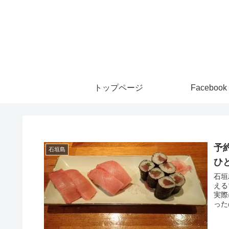
トップページ
Facebook
予
石垣島
ひ
石垣
える
実際
った