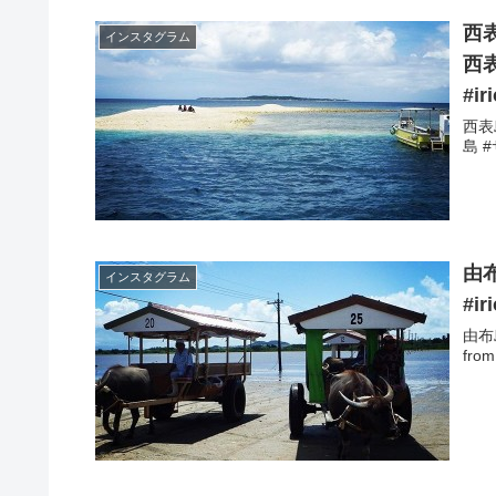
西
インスタグラム
西表
#ir
西表
島 #サ
由
インスタグラム
#ir
由布
from