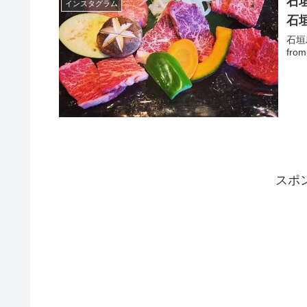
石
インスタグラム
石
石垣
from
スポ