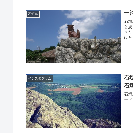
一
石垣島
石垣
と思
きた
はそ
石
インスタグラム
石垣
石垣
ーペー