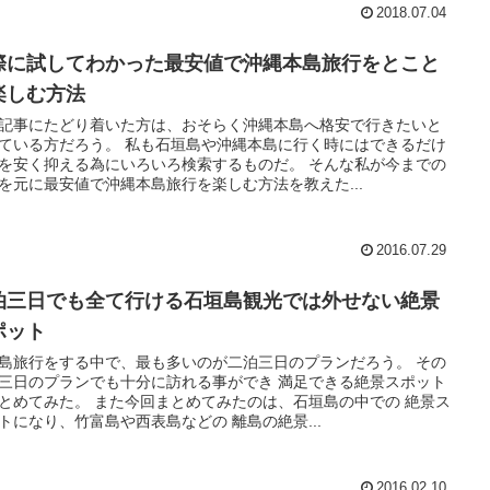
2018.07.04
際に試してわかった最安値で沖縄本島旅行をとこと
楽しむ方法
記事にたどり着いた方は、おそらく沖縄本島へ格安で行きたいと
ている方だろう。 私も石垣島や沖縄本島に行く時にはできるだけ
を安く抑える為にいろいろ検索するものだ。 そんな私が今までの
を元に最安値で沖縄本島旅行を楽しむ方法を教えた...
2016.07.29
泊三日でも全て行ける石垣島観光では外せない絶景
ポット
島旅行をする中で、最も多いのが二泊三日のプランだろう。 その
三日のプランでも十分に訪れる事ができ 満足できる絶景スポット
とめてみた。 また今回まとめてみたのは、石垣島の中での 絶景ス
トになり、竹富島や西表島などの 離島の絶景...
2016.02.10