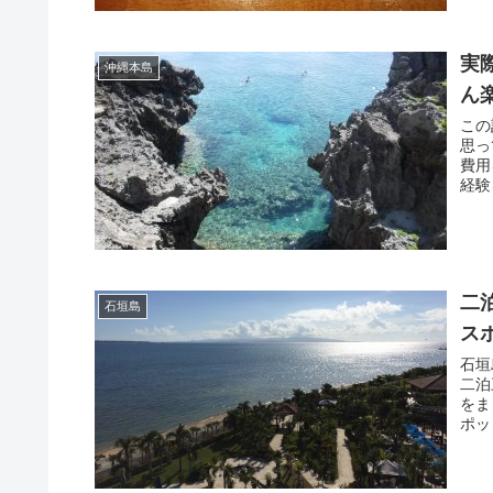
実
沖縄本島
ん
この
思っ
費用
経験
二
石垣島
ス
石垣
二泊
をま
ポッ