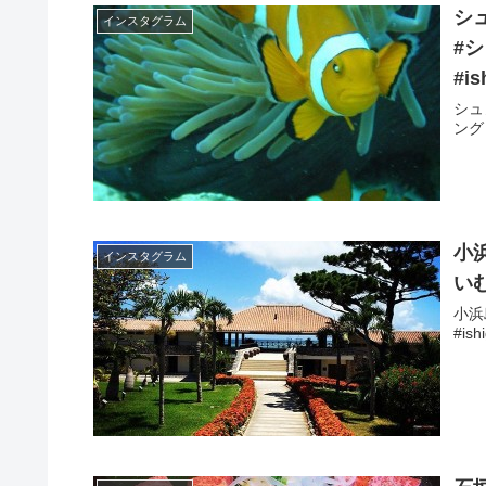
シ
インスタグラム
#シ
#is
シュ
ング 
小
インスタグラム
いむ
小浜
#ish