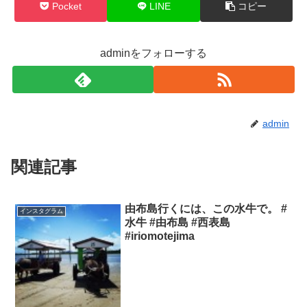
Pocket
LINE
コピー
adminをフォローする
admin
関連記事
由布島行くには、この水牛で。 #
インスタグラム
水牛 #由布島 #西表島
#iriomotejima